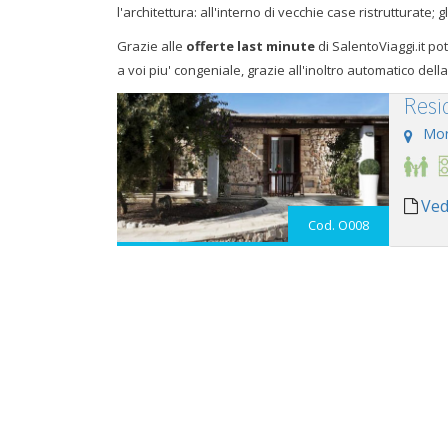
l'architettura: all'interno di vecchie case ristrutturate; 
Grazie alle
offerte last minute
di SalentoViaggi.it po
a voi piu' congeniale, grazie all'inoltro automatico della
Resi
Mor
Ved
Cod. O008