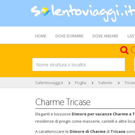
HOME
DOVE DORMIRE
DOVE ANDARE
LAS
C
Salentoviaggi.it
Puglia
Salento
Trica
Charme Tricase
Eleganti e lussuose
Dimore per vacanze Charme a Tr
residenze di pregio come masserie, castelli e altre lo
A caratterizzare le
Dimore di Charme
di
Tricase
sono 