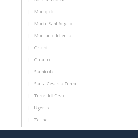
Monopoli
Monte Sant'Angelo
Morciano di Leuca
Ostuni
Otranto
Sannicola
Santa Cesarea Terme
Torre dell'Orso
Ugento
Zollino