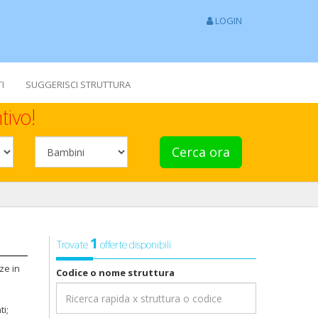
LOGIN
I
SUGGERISCI STRUTTURA
tivo!
Cerca ora
1
Trovate
offerte disponibili
ze in
Codice o nome struttura
ti;