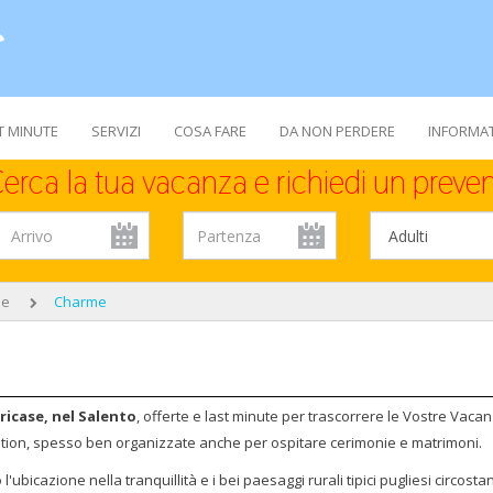
T MINUTE
SERVIZI
COSA FARE
DA NON PERDERE
INFORMAT
erca la tua vacanza e richiedi un preven
se
Charme
icase, nel Salento
, offerte e last minute per trascorrere le Vostre Vacan
cation, spesso ben organizzate anche per ospitare cerimonie e matrimoni.
l'ubicazione nella tranquillità e i bei paesaggi rurali tipici pugliesi circostan