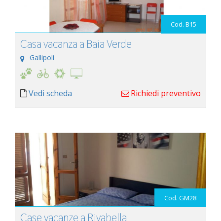
Cod. B15
Casa vacanza a Baia Verde
Gallipoli
Vedi scheda
Richiedi preventivo
Cod. GM28
Case vacanze a Rivabella