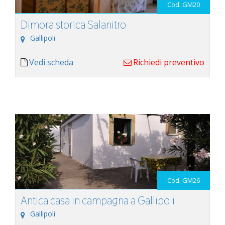
Cod. GM20
Dimora storica Salanitro
Gallipoli
Vedi scheda
Richiedi preventivo
Cod. GM26
Antica casa in campagna a Gallipoli
Gallipoli