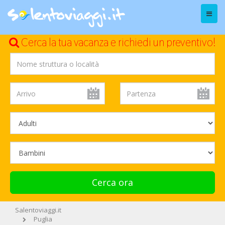
Menu
Cerca la tua vacanza e richiedi un preventivo!
Cerca ora
Salentoviaggi.it
Puglia