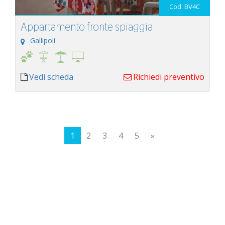
Cod. BV4C
Appartamento fronte spiaggia
Gallipoli
Vedi scheda
Richiedi preventivo
1
2
3
4
5
»