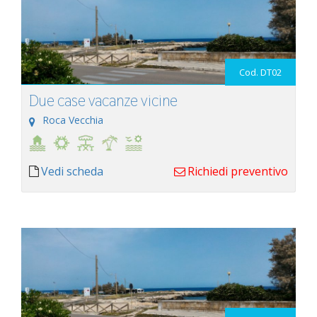
Cod. DT02
Due case vacanze vicine
Roca Vecchia
Vedi scheda
Richiedi preventivo