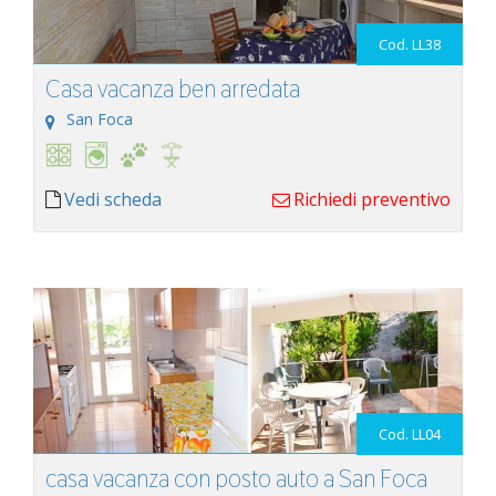
Cod. LL38
Casa vacanza ben arredata
San Foca
Vedi scheda
Richiedi preventivo
Cod. LL04
casa vacanza con posto auto a San Foca