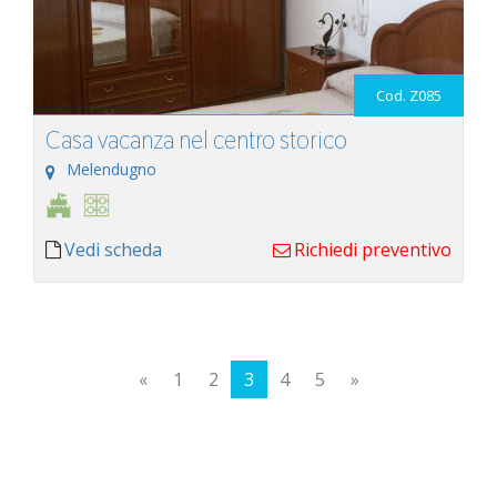
Cod. Z085
Casa vacanza nel centro storico
Melendugno
Vedi scheda
Richiedi preventivo
«
1
2
3
4
5
»