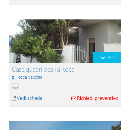
Cod. Z531
Case quadrilocali a Roca
Roca Vecchia
Vedi scheda
Richiedi preventivo