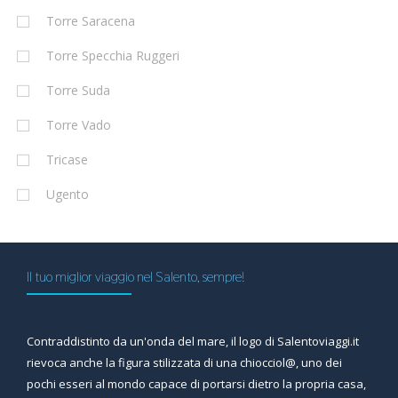
Torre Saracena
Torre Specchia Ruggeri
Torre Suda
Torre Vado
Tricase
Ugento
Il tuo miglior viaggio nel Salento, sempre!
Contraddistinto da un'onda del mare, il logo di Salentoviaggi.it
rievoca anche la figura stilizzata di una chiocciol@, uno dei
pochi esseri al mondo capace di portarsi dietro la propria casa,