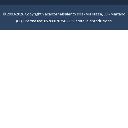
© 2003-2026 Copyright Vacanzenelsalento srls - Via Nizza, 33 - Martano
(LE) • Partita Iva: 05266870756 - E' vietata la riproduzione