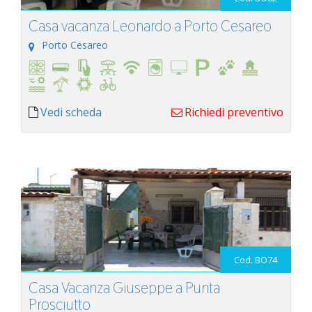
Casa vacanza Leonardo a Porto Cesareo
Porto Cesareo
Vedi scheda
Richiedi preventivo
Cod. BO74
Casa Vacanza Giuseppe a Punta
Prosciutto