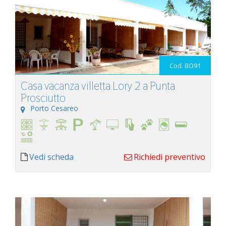
Cod. BO91
Casa vacanza villetta Lory 2 a Punta
Prosciutto
Porto Cesareo
Vedi scheda
Richiedi preventivo