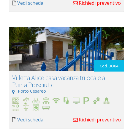
Vedi scheda
Richiedi preventivo
Cod. BO84
Villetta Alice casa vacanza trilocale a
Punta Prosciutto
Porto Cesareo
Vedi scheda
Richiedi preventivo