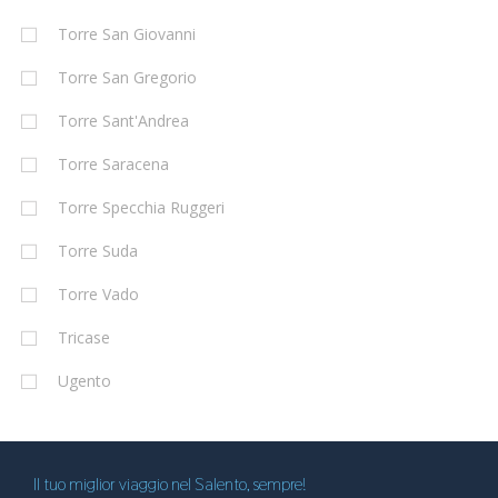
Torre San Giovanni
Torre San Gregorio
Torre Sant'Andrea
Torre Saracena
Torre Specchia Ruggeri
Torre Suda
Torre Vado
Tricase
Ugento
Il tuo miglior viaggio nel Salento, sempre!