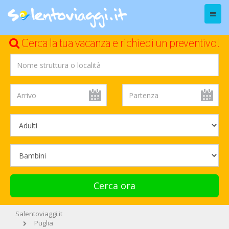
Menu
Cerca la tua vacanza e richiedi un preventivo!
Cerca ora
Salentoviaggi.it
Puglia