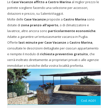
Le
Case Vacanze affitto a Castro Marina
al miglior prezzo le
potrete scegliere facendo una selezione per accessori,
dotazioni e prezzo, su SalentoViaggi.it.
Molte delle
Case Vacanze
proposte a
Castro Marina
sono
dotate di
zona pranzo all'aperto
, o di climatizzatore e
lavatrice, altre ancora sono
particolarmente economiche
.
Adatte a garantire un'entusiasmante vacanza in Puglia.
Offerte
last minute
per Case Vacanze
a
Castro Marina
,
consultate le descrizioni dettagliate per ciascun appartamento
e riempite il modulo di
richiesta preventivo gratuito
, che
verrà inoltrato direttamente ai proprietari privati o alle agenzie
immobiliari e turistiche della vostra località preferita.
Cod. AG01