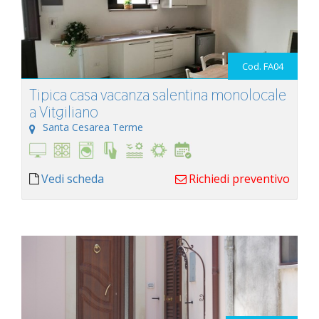
Cod. FA04
Tipica casa vacanza salentina monolocale
a Vitgiliano
Santa Cesarea Terme
Vedi scheda
Richiedi preventivo