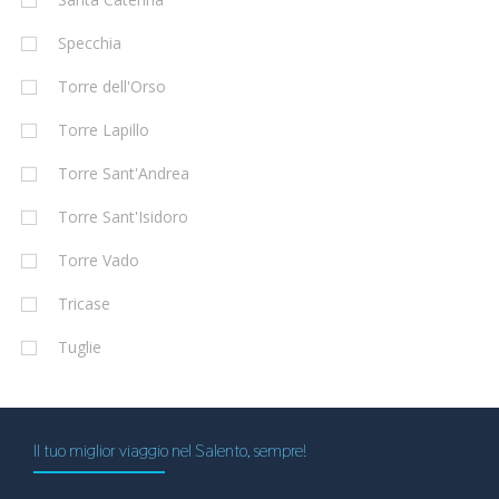
Specchia
Torre dell'Orso
Torre Lapillo
Torre Sant'Andrea
Torre Sant'Isidoro
Torre Vado
Tricase
Tuglie
Il tuo miglior viaggio nel Salento, sempre!