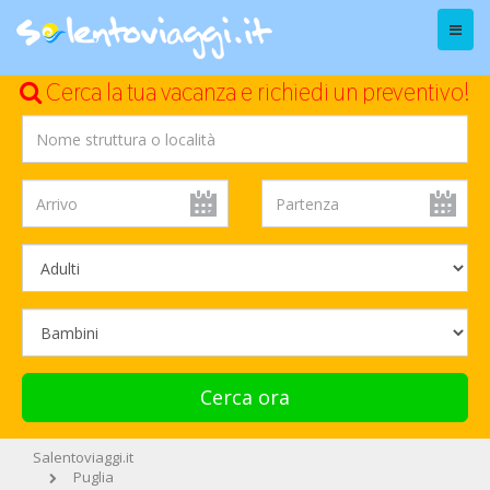
Menu
Cerca la tua vacanza e richiedi un preventivo!
Cerca ora
Salentoviaggi.it
Puglia