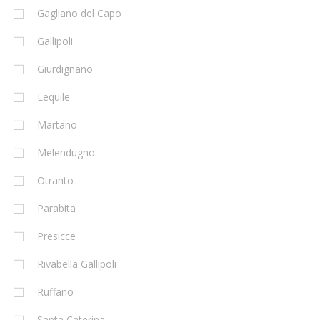
Gagliano del Capo
Gallipoli
Giurdignano
Lequile
Martano
Melendugno
Otranto
Parabita
Presicce
Rivabella Gallipoli
Ruffano
Santa Caterina