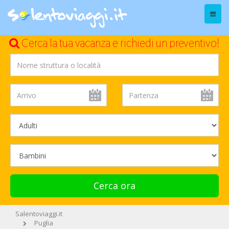
Menu
Cerca la tua vacanza e richiedi un preventivo!
Cerca ora
Salentoviaggi.it
Puglia