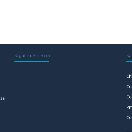
Seguici su Facebook
Sal
Ch
a
Co
Co
nza.
Pr
Co