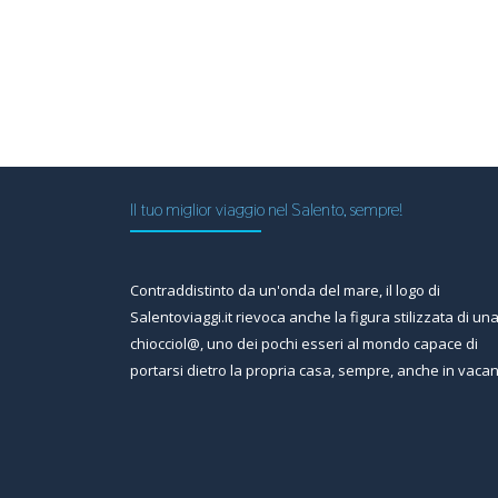
Il tuo miglior viaggio nel Salento, sempre!
Contraddistinto da un'onda del mare, il logo di
Salentoviaggi.it rievoca anche la figura stilizzata di un
chiocciol@, uno dei pochi esseri al mondo capace di
portarsi dietro la propria casa, sempre, anche in vaca