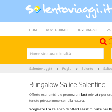
HOME
DOVE DORMIRE
DOVE ANDARE
LAS
C
Salentoviaggi.it
Puglia
Salento
Salic
Bungalow Salice Salentino
Offerte economiche e promozioni
last minute
per un
tenute private immerse nella natura.
Scegliete tra l'elenco di offerte last minute per