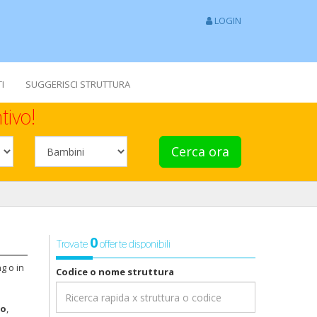
LOGIN
I
SUGGERISCI STRUTTURA
tivo!
Cerca ora
0
Trovate
offerte disponibili
ng o in
Codice o nome struttura
to
,