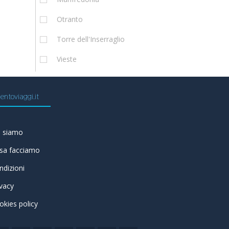
Otranto
Torre dell'Inserraglio
Vieste
entoviaggi.it
i siamo
sa facciamo
ndizioni
ivacy
okies policy