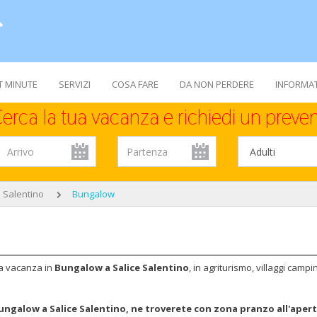
T MINUTE
SERVIZI
COSA FARE
DA NON PERDERE
INFORMAT
erca la tua vacanza e richiedi un preven
e Salentino
Bungalow
a vacanza in
Bungalow a Salice Salentino
, in agriturismo, villaggi campi
 Bungalow a Salice Salentino, ne troverete con
zona pranzo all'aper