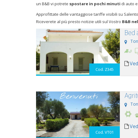
un B&B vi potrete
spostare in pochi minuti
di auto e 
Approfittate delle vantaggiose tariffe visibili su Salen
Riceverete al più presto notizie utili sul Vostro
B&B nel
Bed 
Tor
Ved
Cod. Z345
Agri
Tor
Ved
Cod. VT01