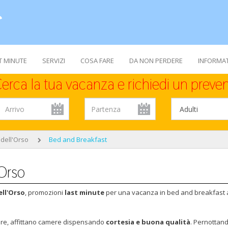
T MINUTE
SERVIZI
COSA FARE
DA NON PERDERE
INFORMAT
erca la tua vacanza e richiedi un preven
 dell'Orso
Bed and Breakfast
'Orso
ell'Orso
, promozioni
last minute
per una vacanza in bed and breakfast 
iare, affittano camere dispensando
cortesia e buona qualità
. Pernottand