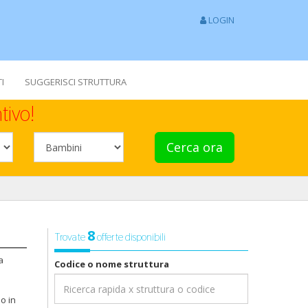
LOGIN
I
SUGGERISCI STRUTTURA
tivo!
Cerca ora
8
Trovate
offerte disponibili
a
Codice o nome struttura
o in