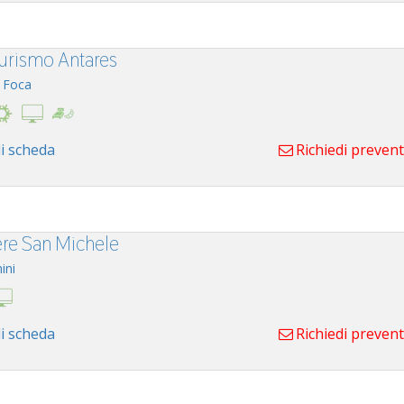
turismo Antares
 Foca
i scheda
Richiedi preven
re San Michele
ini
i scheda
Richiedi preven