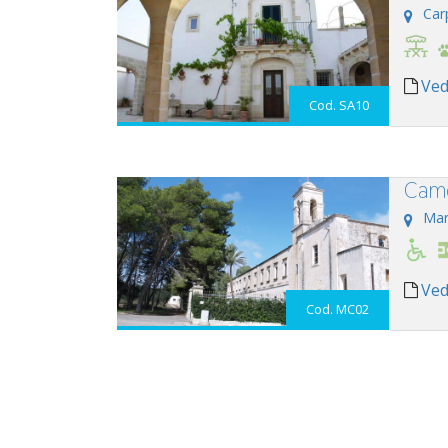
Car
Ved
Cod. SA10
Came
Mar
Ved
Cod. MC02