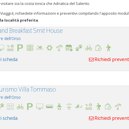
visitare sia la costa Ionica che Adriatica del Salento.
toViaggi.it, richiedete informazioni e preventivi compilando l'apposito modul
la località preferita
.
and Breakfast Smit House
re dell'Orso
i scheda
Richiedi preven
turismo Villa Tommaso
re dell'Orso
i scheda
Richiedi preven