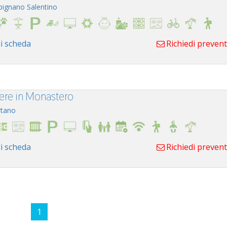
pignano Salentino
i scheda
Richiedi preven
re in Monastero
tano
i scheda
Richiedi preven
1