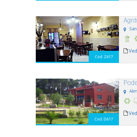
Agri
San
Ved
Cod. Z417
Pode
Alim
Ved
Cod. D617