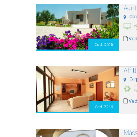
Agri
Otr
Ved
Cod. D616
Affi
Car
Ved
Cod. Z216
Mass