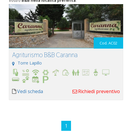
Vostro
B&B nella località preferita
.
Cod. AC02
Agriturismo B&B Caranna
Torre Lapillo
Vedi scheda
Richiedi preventivo
1