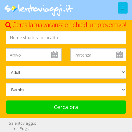
Menu
Cerca la tua vacanza e richiedi un preventivo!
Cerca ora
Salentoviaggi.it
Puglia