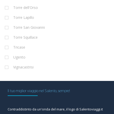
Torre dell'Orso
Torre Lapillo
Torre San Giovanni
Torre Squillace
Tricase
Ugento
Vignacastrisi
Il tuo miglior viaggio nel Salento, sempre!
Contraddistinto da un'onda del mare, il logo di Salentoviaggi.it