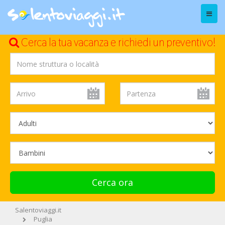
Menu
Cerca la tua vacanza e richiedi un preventivo!
Cerca ora
Salentoviaggi.it
Puglia