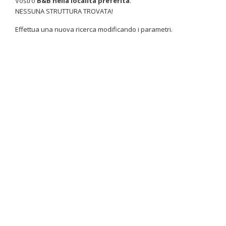
Vostro
B&B nella località preferita
.
NESSUNA STRUTTURA TROVATA!
Effettua una nuova ricerca modificando i parametri.