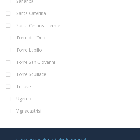
Sanarica
Santa Caterina
Santa Cesarea Terme
Torre dell'Orso
Torre Lapillo
Torre San Giovanni
Torre Squillace
Tricase
Ugento
Vignacastrisi
Il tuo miglior viaggio nel Salento, sempre!