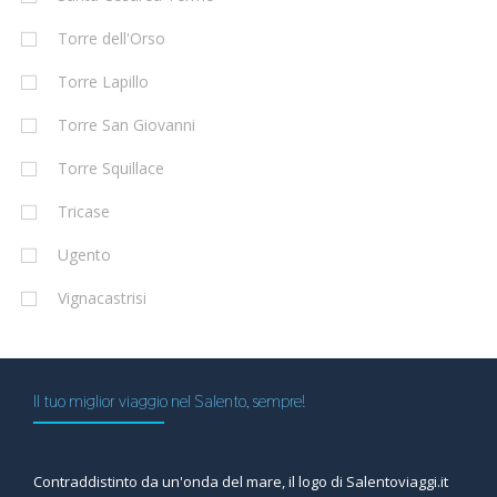
Torre dell'Orso
Torre Lapillo
Torre San Giovanni
Torre Squillace
Tricase
Ugento
Vignacastrisi
Il tuo miglior viaggio nel Salento, sempre!
Contraddistinto da un'onda del mare, il logo di Salentoviaggi.it