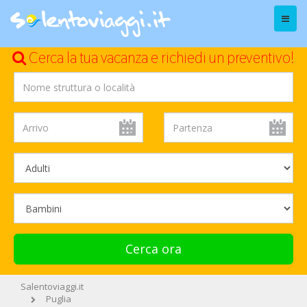
Menu
Cerca la tua vacanza e richiedi un preventivo!
Cerca ora
Salentoviaggi.it
Puglia