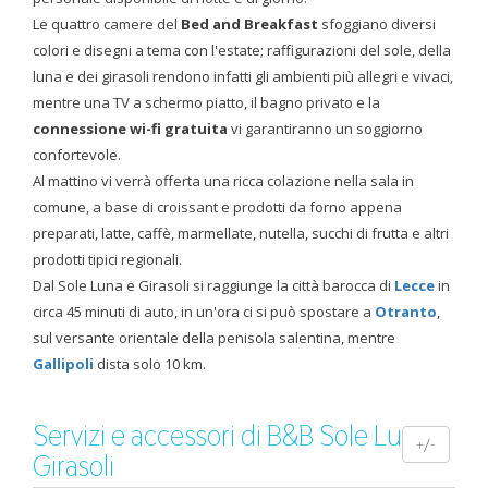
Le quattro camere del
Bed and Breakfast
sfoggiano diversi
colori e disegni a tema con l'estate; raffigurazioni del sole, della
luna e dei girasoli rendono infatti gli ambienti più allegri e vivaci,
mentre una TV a schermo piatto, il bagno privato e la
connessione wi-fi gratuita
vi garantiranno un soggiorno
confortevole.
Al mattino vi verrà offerta una ricca colazione nella sala in
comune, a base di croissant e prodotti da forno appena
preparati, latte, caffè, marmellate, nutella, succhi di frutta e altri
prodotti tipici regionali.
Dal Sole Luna e Girasoli si raggiunge la città barocca di
Lecce
in
circa 45 minuti di auto, in un'ora ci si può spostare a
Otranto
,
sul versante orientale della penisola salentina, mentre
Gallipoli
dista solo 10 km.
Servizi e accessori di B&B Sole Luna e
+/-
Girasoli