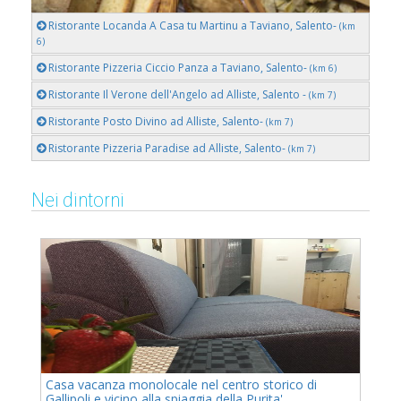
Ristorante Locanda A Casa tu Martinu a Taviano, Salento-
(km
6)
Ristorante Pizzeria Ciccio Panza a Taviano, Salento-
(km 6)
Ristorante Il Verone dell'Angelo ad Alliste, Salento -
(km 7)
Ristorante Posto Divino ad Alliste, Salento-
(km 7)
Ristorante Pizzeria Paradise ad Alliste, Salento-
(km 7)
Nei dintorni
Casa vacanza monolocale nel centro storico di
Gallipoli e vicino alla spiaggia della Purita'