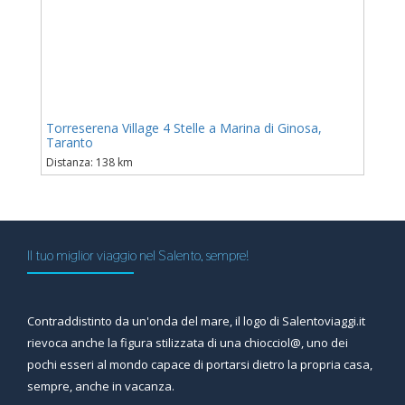
Torreserena Village 4 Stelle a Marina di Ginosa,
Taranto
Distanza: 138 km
Il tuo miglior viaggio nel Salento, sempre!
Contraddistinto da un'onda del mare, il logo di Salentoviaggi.it
rievoca anche la figura stilizzata di una chiocciol@, uno dei
pochi esseri al mondo capace di portarsi dietro la propria casa,
sempre, anche in vacanza.