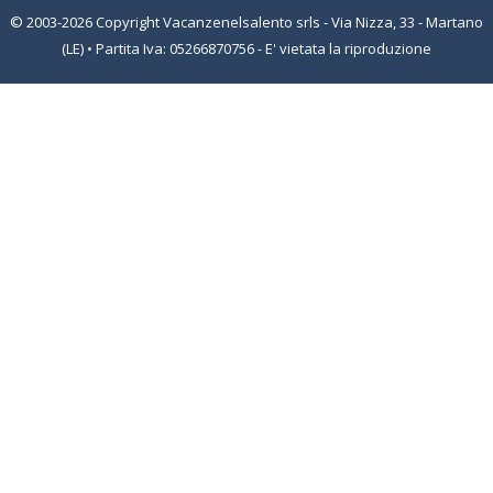
© 2003-2026 Copyright Vacanzenelsalento srls - Via Nizza, 33 - Martano
(LE) • Partita Iva: 05266870756 - E' vietata la riproduzione