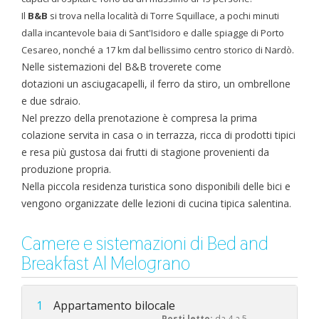
Il
B&B
si trova nella località di Torre Squillace, a pochi minuti
dalla incantevole baia di Sant'Isidoro e dalle spiagge di Porto
Cesareo, nonché a 17 km dal bellissimo centro storico di Nardò.
Nelle sistemazioni del B&B troverete come
dotazioni un
asciugacapelli, il fe
rro da stiro, un
ombrellone
e due sdraio.
Nel prezzo della prenotazione è compresa l
a prima
colazione servita in casa o in terrazza, ricca di prodotti tipici
e resa più gustosa dai frutti di stagione provenienti da
produzione propria.
Nella piccola residenza turistica sono disponibili delle bici e
vengono organizzate delle lezioni di cucina tipica salentina.
Camere e sistemazioni di Bed and
Breakfast Al Melograno
1
Appartamento bilocale
Posti letto:
da 4 a 5