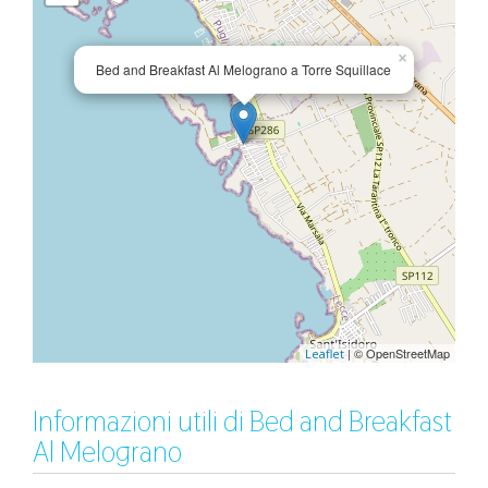
×
Bed and Breakfast Al Melograno a Torre Squillace
| © OpenStreetMap
Leaflet
Informazioni utili di Bed and Breakfast
Al Melograno