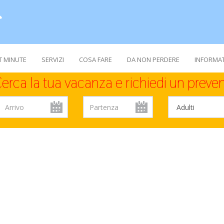
T MINUTE
SERVIZI
COSA FARE
DA NON PERDERE
INFORMAT
erca la tua vacanza e richiedi un preven