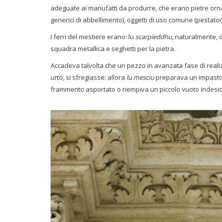
adeguate ai manufatti da produrre, che erano pietre ornamen
generici di abbellimento), oggetti di uso comune (pestatoi)
I ferri del mestiere erano: lu
scarpieddhu
, naturalmente, d
squadra metallica e seghetti per la pietra.
Accadeva talvolta che un pezzo in avanzata fase di realiz
urto, si sfregiasse: allora
lu mesciu
preparava un impasto d
frammento asportato o riempiva un piccolo vuoto indesi
L'impiego della pietra leccese sulla facciata delle chiese