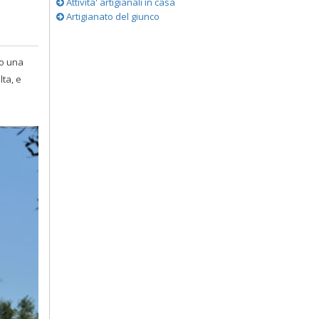
Attivita' artigianali in casa
Artigianato del giunco
no una
lta, e