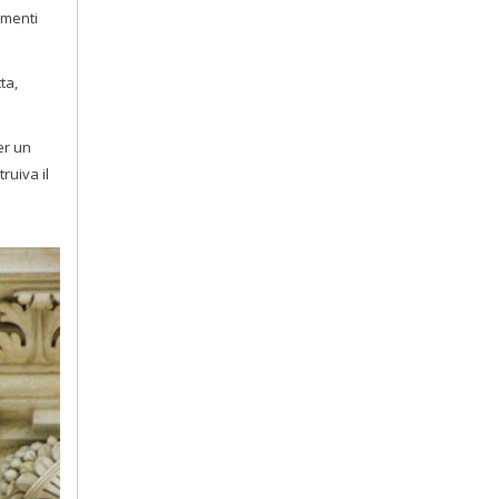
ementi
ta,
er un
ruiva il