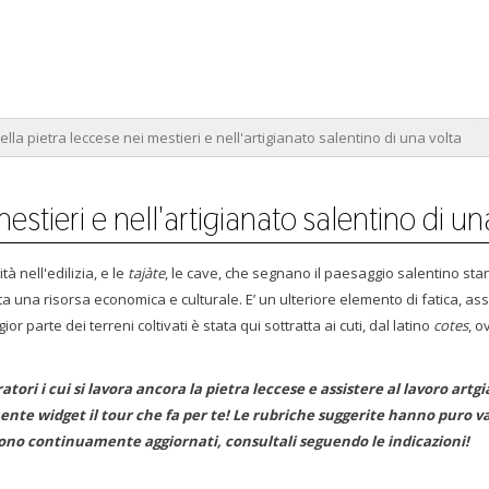
ella pietra leccese nei mestieri e nell'artigianato salentino di una volta
estieri e nell'artigianato salentino di un
à nell'edilizia, e le
tajàte
, le cave, che segnano il paesaggio salentino sta
una risorsa economica e culturale. E’ un ulteriore elemento di fatica, as
or parte dei terreni coltivati è stata qui sottratta ai cuti, dal latino
cotes
, o
atori i cui si lavora ancora la pietra leccese e assistere al lavoro artg
ente widget il tour che fa per te! Le rubriche suggerite hanno puro v
gono continuamente aggiornati, consultali seguendo le indicazioni!