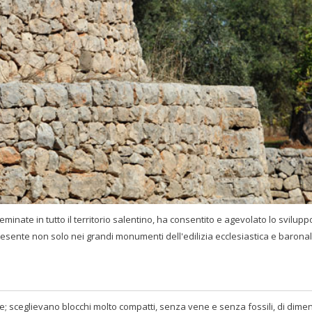
eminate in tutto il territorio salentino, ha consentito e agevolato lo svilupp
esente non solo nei grandi monumenti dell'edilizia ecclesiastica e barona
se; sceglievano blocchi molto compatti, senza vene e senza fossili, di dime