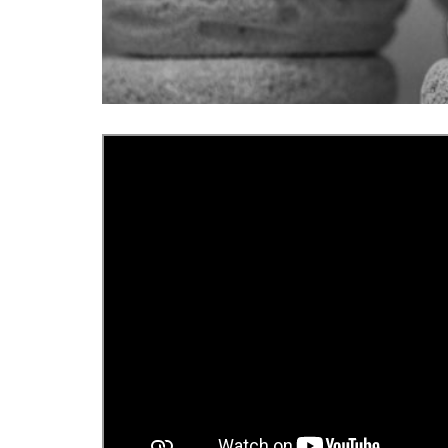
Un video girato in un laboratorio di lavorazione della piet