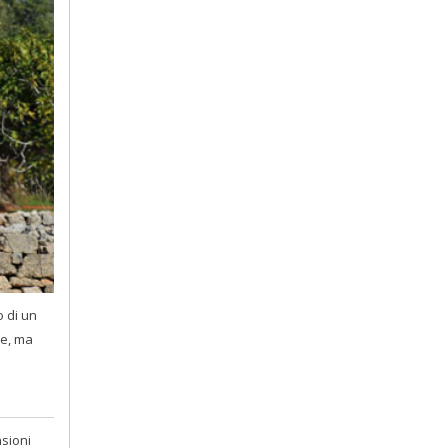
o di un
le, ma
nsioni