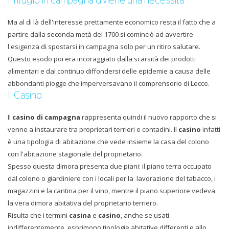
Il rifugio in campagna diviene una necessità
Ma al di là dell'interesse prettamente economico resta il fatto che a
partire dalla seconda metà del 1700 si cominciò ad avvertire
l'esigenza di spostarsi in campagna solo per un ritiro salutare.
Questo esodo poi era incoraggiato dalla scarsità dei prodotti
alimentari e dal continuo diffondersi delle epidemie a causa delle
abbondanti piogge che imperversavano il comprensorio di Lecce.
Il Casino
Il
casino di campagna
rappresenta quindi il nuovo rapporto che si
venne a instaurare tra proprietari terrieri e contadini. Il
casino
infatti
è una tipologia di abitazione che vede insieme la casa del colono
con l'abitazione stagionale del proprietario.
Spesso questa dimora presenta due piani: il piano terra occupato
dal colono o giardiniere con i locali per la lavorazione del tabacco, i
magazzini e la cantina per il vino, mentre il piano superiore vedeva
la vera dimora abitativa del proprietario terriero.
Risulta che i termini
casina
e
casino
, anche se usati
indifferentemente, esprimono tipologie abitative differenti e allo