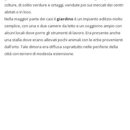
colture, di solito verdure e ortaggi, vendute poi sui mercati dei centri
abitati o in loco.
Nella maggior parte dei casi il
giardino
è un impianto edilizio molto
semplice, con una o due camere da letto e un soggiorno ampio con
alcuni locali dove porre gli strumenti di lavoro. Era presente anche
una stalla dove erano allevati pochi animali con le erbe provenienti
dall'orto. Tale dimora era diffusa soprattutto nelle periferie della
città con terreni di modesta estensione.