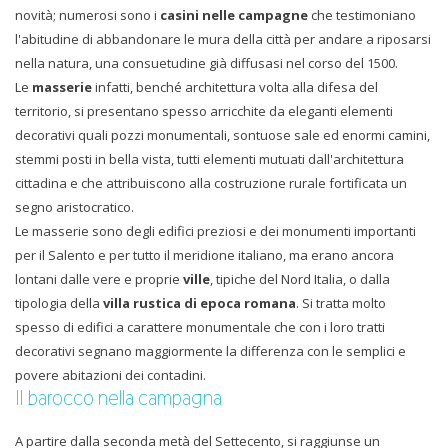
novità; numerosi sono i
casini nelle campagne
che testimoniano
l'abitudine di abbandonare le mura della città per andare a riposarsi
nella natura, una consuetudine già diffusasi nel corso del 1500.
Le
masserie
infatti, benché architettura volta alla difesa del
territorio, si presentano spesso arricchite da eleganti elementi
decorativi quali pozzi monumentali, sontuose sale ed enormi camini,
stemmi posti in bella vista, tutti elementi mutuati dall'architettura
cittadina e che attribuiscono alla costruzione rurale fortificata un
segno aristocratico.
Le masserie sono degli edifici preziosi e dei monumenti importanti
per il Salento e per tutto il meridione italiano, ma erano ancora
lontani dalle vere e proprie
ville
, tipiche del Nord Italia, o dalla
tipologia della
villa rustica di epoca romana
. Si tratta molto
spesso di edifici a carattere monumentale che con i loro tratti
decorativi segnano maggiormente la differenza con le semplici e
povere abitazioni dei contadini.
Il barocco nella campagna
A partire dalla seconda metà del Settecento, si raggiunse un