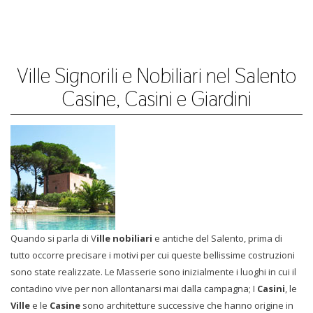
Ville Signorili e Nobiliari nel Salento
Casine, Casini e Giardini
Quando si parla di V
ille nobiliari
e antiche del Salento, prima di
tutto occorre precisare i motivi per cui queste bellissime costruzioni
sono state realizzate. Le Masserie sono inizialmente i luoghi in cui il
contadino vive per non allontanarsi mai dalla campagna; I
Casini
, le
Ville
e le
Casine
sono architetture successive che hanno origine in