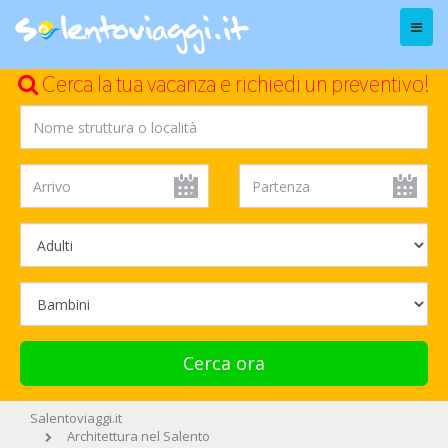
Menu
Cerca la tua vacanza e richiedi un preventivo!
Cerca ora
Salentoviaggi.it
Architettura nel Salento