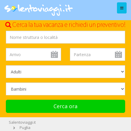
Menu
Cerca la tua vacanza e richiedi un preventivo!
Cerca ora
Salentoviaggi.it
Puglia