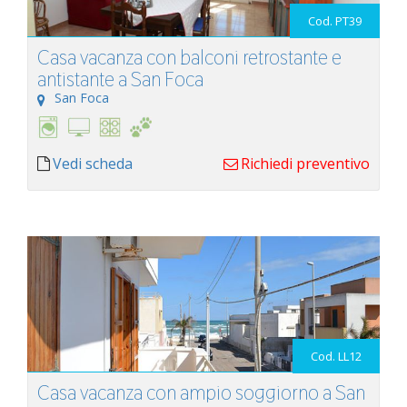
Cod. PT39
Casa vacanza con balconi retrostante e
antistante a San Foca
San Foca
Vedi scheda
Richiedi preventivo
Cod. LL12
Casa vacanza con ampio soggiorno a San