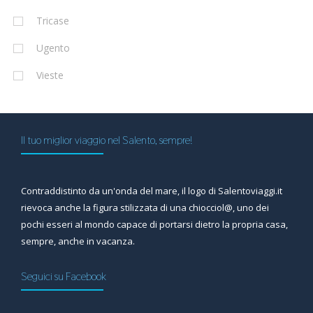
Tricase
Ugento
Vieste
Il tuo miglior viaggio nel Salento, sempre!
Contraddistinto da un'onda del mare, il logo di Salentoviaggi.it
rievoca anche la figura stilizzata di una chiocciol@, uno dei
pochi esseri al mondo capace di portarsi dietro la propria casa,
sempre, anche in vacanza.
Seguici su Facebook