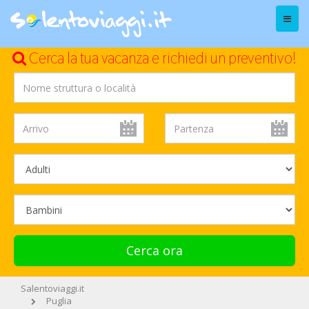
Menu
Cerca la tua vacanza e richiedi un preventivo!
Cerca ora
Salentoviaggi.it
Puglia