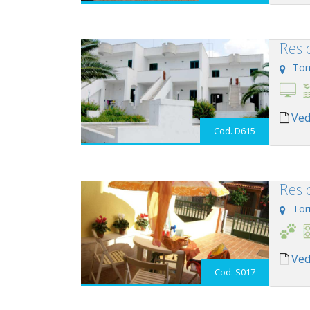
Resi
Tor
Ved
Cod. D615
Resi
Tor
Ved
Cod. S017