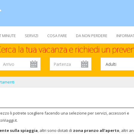
T MINUTE
SERVIZI
COSA FARE
DA NON PERDERE
INFORMAT
erca la tua vacanza e richiedi un preven
tamenti
rezzo li potrete scegliere facendo una selezione per servizi, accessori e
oViaggi.it.
nte sulla spiaggia
, altri sono dotati di
zona pranzo all'aperto
, altri a