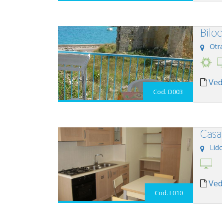
Biloc
Otr
Ved
Cod. D003
Casa 
Lid
Ved
Cod. L010