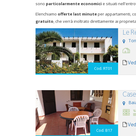
sono
particolarmente economici
e situati nell'ent
Elenchiamo
offerte last minute
per appartamenti, co
gratuito
, che verrà inoltrato direttamente ai proprieta
Le R
Tor
Ved
Cod. RT01
Case 
Bai
Ved
Cod. B17