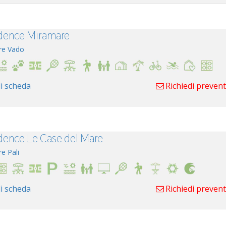
dence Miramare
re Vado
i scheda
Richiedi preven
dence Le Case del Mare
re Pali
i scheda
Richiedi preven