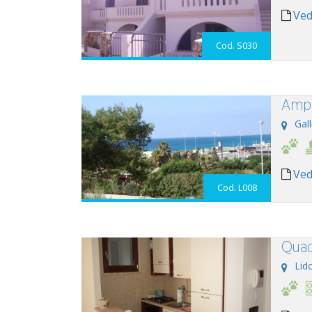
Ved
Cod. S030
Ampi
Gall
Ved
Cod. L008
Quad
Lid