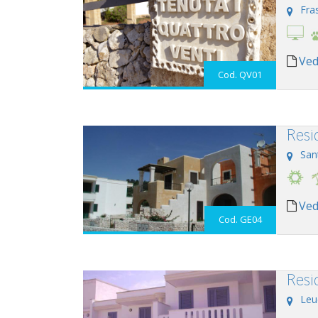
Fra
Ved
Cod. QV01
Resi
San
Ved
Cod. GE04
Resid
Leu