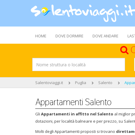
HOME
DOVE DORMIRE
DOVE ANDARE
LAS
C
Salentoviaggi.it
Puglia
Salento
Appar
Appartamenti Salento
Gli
Appartamenti in affitto nel Salento
al miglior p
dotazioni, per località balneare e per prezzo, su Salent
Molti degli Appartamenti proposti si trovano
direttame