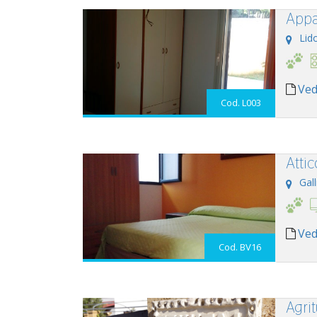
Appa
Lid
Ved
Cod. L003
Attic
Gall
Ved
Cod. BV16
Agri