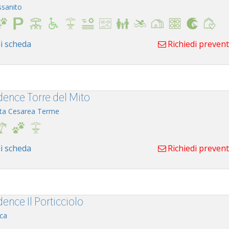
ssanito
i scheda
Richiedi preven
dence Torre del Mito
ta Cesarea Terme
i scheda
Richiedi preven
ence Il Porticciolo
ca