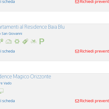
i scheda
Richiedi preven
rtamenti al Residence Baia Blu
o San Giovanni
i scheda
Richiedi preven
dence Magico Orizzonte
re Vado
i scheda
Richiedi preven