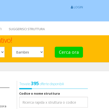
LOGIN
I
SUGGERISCI STRUTTURA
tivo!
Cerca ora
395
Trovate
offerte disponibili
Codice o nome struttura
ncora