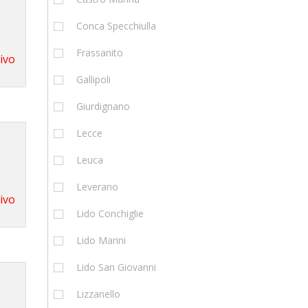
Conca Specchiulla
Frassanito
tivo
Gallipoli
Giurdignano
Lecce
Leuca
Leverano
tivo
Lido Conchiglie
Lido Marini
Lido San Giovanni
Lizzanello