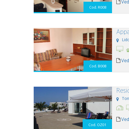
Ved
Cod. R008
Appa
Lid
Ved
Cod. B008
Resi
Tor
Ved
Cod. OZ01