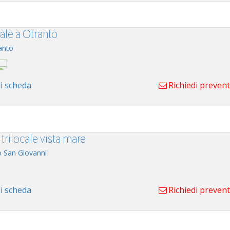
ale a Otranto
anto
i scheda
Richiedi preven
trilocale vista mare
o San Giovanni
i scheda
Richiedi preven