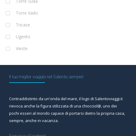
Torre Suda
Torre Vado
Tricase
Ugento
Vieste
Il tuo miglior viaggio nel Salento, sempre!
Contraddistinto da un'onda del mare, il logo di Salentoviaggi.it
rievoca anche la figura stilizzata di una chiocciol@, uno dei
pochi esseri al mondo capace di portarsi dietro la propria casa,
sempre, anche in vacanza.
Seguici su Facebook