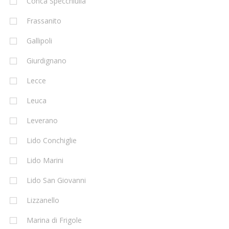
Conca Specchiulla
Frassanito
Gallipoli
Giurdignano
Lecce
Leuca
Leverano
Lido Conchiglie
Lido Marini
Lido San Giovanni
Lizzanello
Marina di Frigole