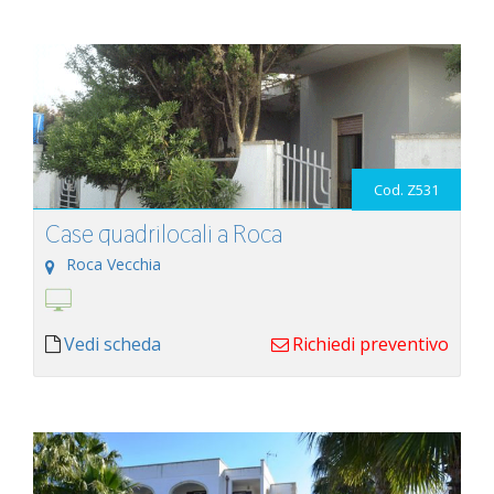
Cod. Z531
Case quadrilocali a Roca
Roca Vecchia
Vedi scheda
Richiedi preventivo