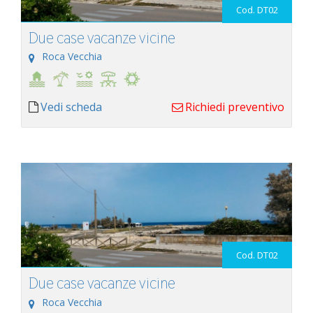
Cod. DT02
Due case vacanze vicine
Roca Vecchia
Vedi scheda
Richiedi preventivo
Cod. DT02
Due case vacanze vicine
Roca Vecchia