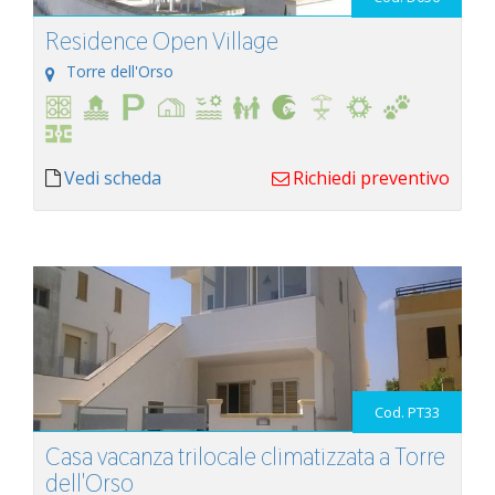
Residence Open Village
Torre dell'Orso
Vedi scheda
Richiedi preventivo
Cod. PT33
Casa vacanza trilocale climatizzata a Torre
dell'Orso