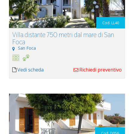
Cod. LL40
Villa distante 750 metri dal mare di San
Foca
San Foca
Vedi scheda
Richiedi preventivo
Cod. D056