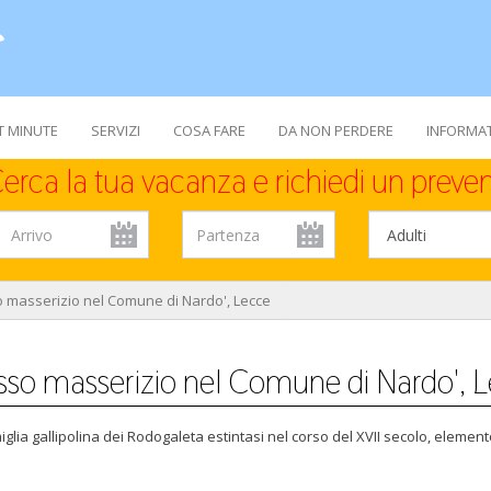
T MINUTE
SERVIZI
COSA FARE
DA NON PERDERE
INFORMAT
erca la tua vacanza e richiedi un preven
 masserizio nel Comune di Nardo', Lecce
so masserizio nel Comune di Nardo', 
glia gallipolina dei Rodogaleta estintasi nel corso del XVII secolo, elemen