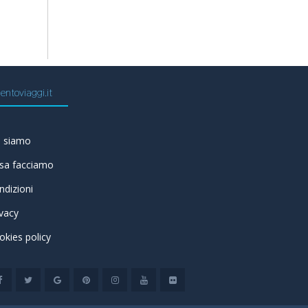
entoviaggi.it
i siamo
sa facciamo
ndizioni
ivacy
okies policy