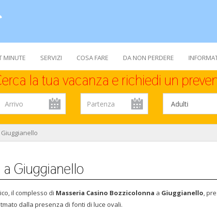
T MINUTE
SERVIZI
COSA FARE
DA NON PERDERE
INFORMAT
erca la tua vacanza e richiedi un preven
 Giuggianello
 a Giuggianello
co, il complesso di
Masseria Casino Bozzicolonna
a
Giuggianello
, pr
tmato dalla presenza di fonti di luce ovali.