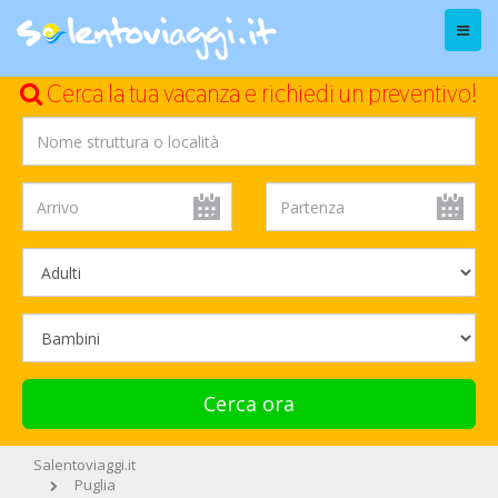
Menu
Cerca la tua vacanza e richiedi un preventivo!
Cerca ora
Salentoviaggi.it
Puglia