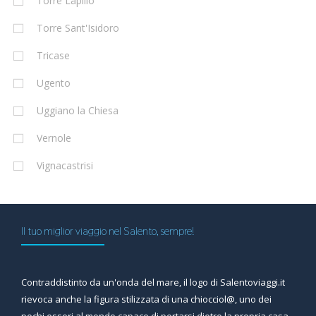
Torre Lapillo
Torre Sant'Isidoro
Tricase
Ugento
Uggiano la Chiesa
Vernole
Vignacastrisi
Il tuo miglior viaggio nel Salento, sempre!
Contraddistinto da un'onda del mare, il logo di Salentoviaggi.it
rievoca anche la figura stilizzata di una chiocciol@, uno dei