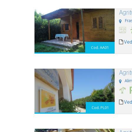
Agri
Fra
Ved
Cod. AA01
Agri
Alim
Ved
Cod. PL01