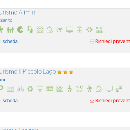
turismo Alimini
ssanito
i scheda
Richiedi preven
turismo Il Piccolo Lago
ini
i scheda
Richiedi preven