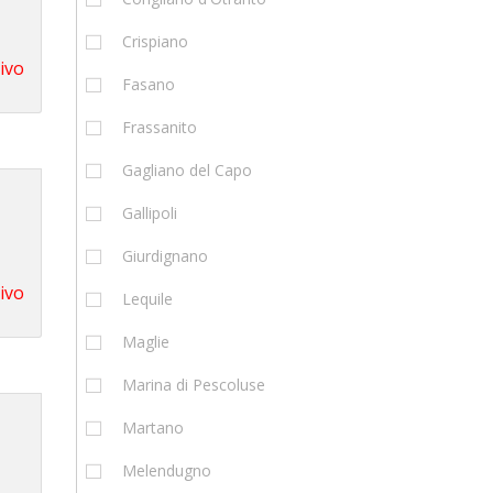
Crispiano
tivo
Fasano
Frassanito
Gagliano del Capo
Gallipoli
Giurdignano
tivo
Lequile
Maglie
Marina di Pescoluse
Martano
Melendugno