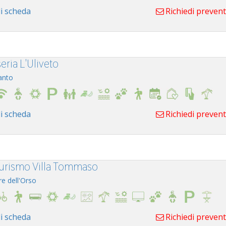
i scheda
Richiedi preven
eria L'Uliveto
anto
i scheda
Richiedi preven
turismo Villa Tommaso
re dell'Orso
i scheda
Richiedi preven