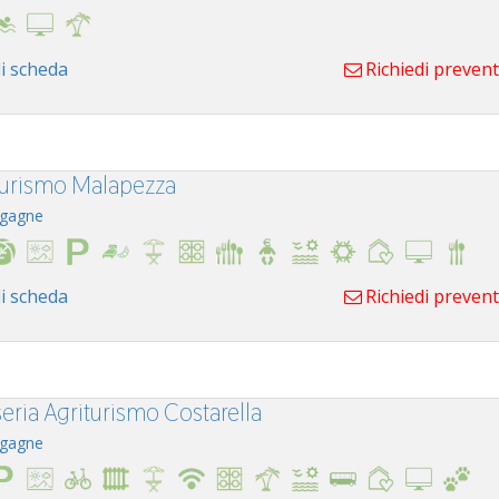
i scheda
Richiedi preven
turismo Malapezza
gagne
i scheda
Richiedi preven
eria Agriturismo Costarella
gagne