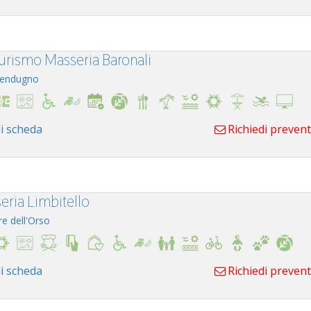
turismo Masseria Baronali
endugno
i scheda
Richiedi preven
eria Limbitello
re dell'Orso
i scheda
Richiedi preven