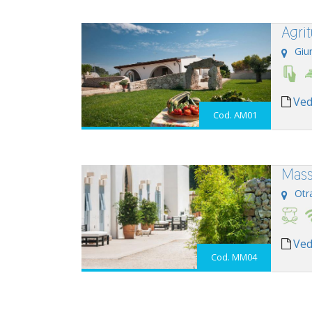
Agri
Giu
Ved
Cod. AM01
Mass
Otr
Ved
Cod. MM04