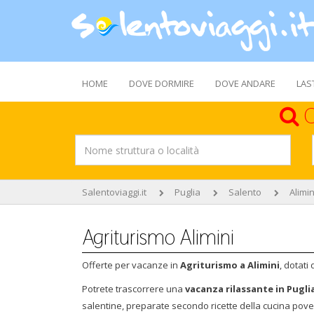
HOME
DOVE DORMIRE
DOVE ANDARE
LAS
C
Salentoviaggi.it
Puglia
Salento
Alimin
Agriturismo Alimini
Offerte per vacanze in
Agriturismo a Alimini
, dotati
Potrete trascorrere una
vacanza rilassante in Pugli
salentine, preparate secondo ricette della cucina pove