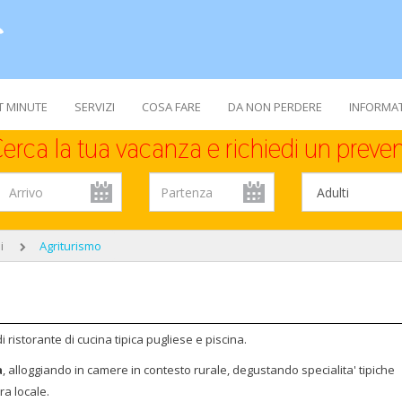
T MINUTE
SERVIZI
COSA FARE
DA NON PERDERE
INFORMAT
erca la tua vacanza e richiedi un preven
i
Agriturismo
 di ristorante di cucina tipica pugliese e piscina.
a
, alloggiando in camere in contesto rurale, degustando specialita' tipiche
ra locale.