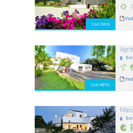
Ved
Cod. D616
Agri
Bor
Ved
Cod. MP01
Mass
Bor