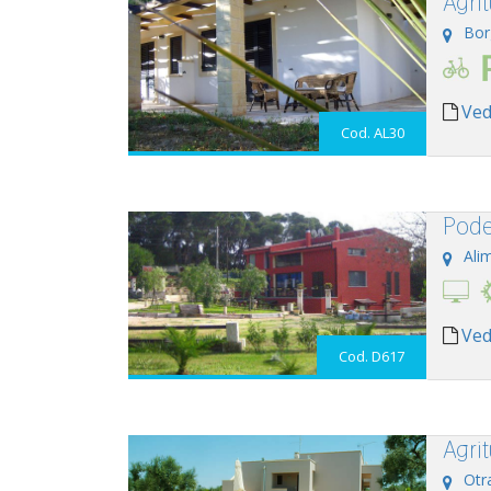
Agri
Bor
Ved
Cod. AL30
Pode
Alim
Ved
Cod. D617
Agri
Otr