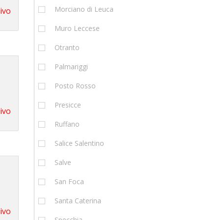
Morciano di Leuca
tivo
Muro Leccese
Otranto
Palmariggi
Posto Rosso
Presicce
tivo
Ruffano
Salice Salentino
Salve
San Foca
Santa Caterina
tivo
Specchia