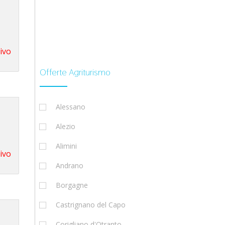
tivo
Offerte Agriturismo
Alessano
Alezio
Alimini
tivo
Andrano
Borgagne
Castrignano del Capo
Corigliano d'Otranto