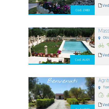
Ved
Cod. Z483
Mass
Otr
Ved
Cod. AU01
Agri
Tor
Ved