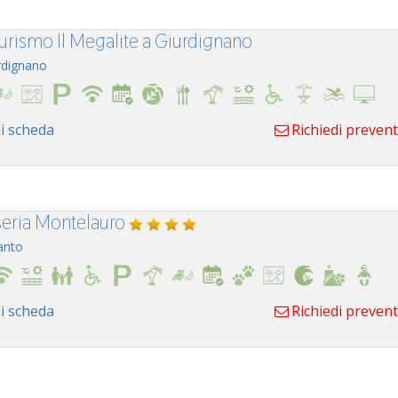
turismo Il Megalite a Giurdignano
rdignano
i scheda
Richiedi preven
eria Montelauro
anto
i scheda
Richiedi preven