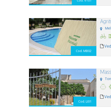
Cod. VT01
Agri
Mel
Ved
Cod. MB02
Mass
Tor
Ved
Cod. LI01