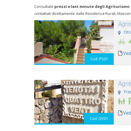
Consultate
prezzi e last minute degli Agriturismo 
contattati direttamente dalle Residenza Rurali, Masseri
Agri
Otr
Ved
Cod. PS01
Agri
Fra
Ved
Cod. QV01