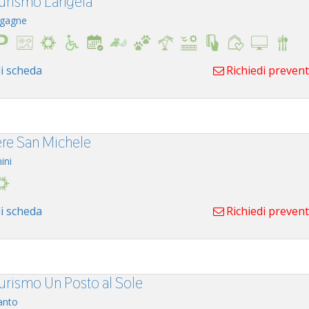
turismo Langela
gagne
i scheda
Richiedi preven
re San Michele
ini
i scheda
Richiedi preven
turismo Un Posto al Sole
anto