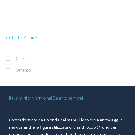
Offerte Agriresort
Cursi
Otranto
Il tuo miglior viaggio nel Salento, sempre!
Contraddistinto da un'onda del mare, il logo di Salentoviaggi.it
rievoca anche la figura stilizzata di una chiocciol@, uno dei
pochi esseri al mondo capace di portarsi dietro la propria casa,