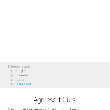
Salentoviaggi.it
Puglia
Salento
Cursi
Agriresort
Agriresort Cursi
Selezione di
Agriresort a Cursi,
per regalarvi