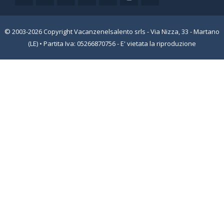
© 2003-2026 Copyright Vacanzenelsalento srls - Via Nizza, 33 - Martano
(LE) • Partita Iva: 05266870756 - E' vietata la riproduzione