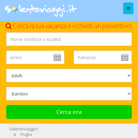
Menu
Cerca la tua vacanza e richiedi un preventivo!
Cerca ora
Salentoviaggi.it
Puglia