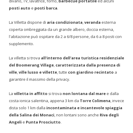
divano, TV, lavatrice, forno,
barbecue portatile
ed alcuni
posti auto
e
posti barca
.
La Villetta dispone di
aria condizionata
,
veranda
esterna
coperta ombreggiata da un grande albero, doccia esterna,
l'abitazione può ospitare da 2 a 6/8 persone, da 6 a 8 posti con
supplemento.
La villetta si trova
all'interno dell'area turistica residenziale
del Boomerang Village
,
caratterizzata dalla presenza di
ville
,
ville lusso e villette
, tutte
con giardino recintato
a
garantire il massimo della privacy.
La
villetta in affitto
si trova
non lontana dal mare
e dalla
costa ionica salentina, appena 3 km da
Torre Colimena
, invece
dista solo 1 km dalla
incontaminata e incantevole spiaggia
della Salina dei Monaci
, non lontani sono anche
Riva degli
Angeli
e
Punta Prosciutto
.