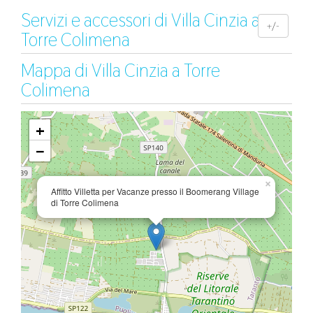
Servizi e accessori di Villa Cinzia a
+/-
Torre Colimena
Mappa di Villa Cinzia a Torre
Colimena
+
−
×
Affitto Villetta per Vacanze presso il Boomerang Village
di Torre Colimena