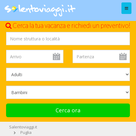
Menu
Cerca la tua vacanza e richiedi un preventivo!
Cerca ora
Salentoviaggi.it
Puglia