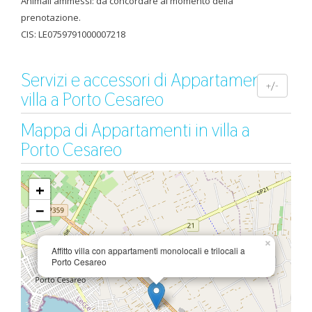
Animali ammessi: da concordare al momento della
prenotazione.
CIS: LE0759791000007218
Servizi e accessori di Appartamenti in
+/-
villa a Porto Cesareo
Mappa di Appartamenti in villa a
Porto Cesareo
+
−
×
Affitto villa con appartamenti monolocali e trilocali a
Porto Cesareo