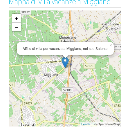
Mappa di Villa vacanze a Miggiano
+
−
×
Affitto di villa per vacanza a Miggiano, nel sud Salento
| © OpenStreetMap
Leaflet