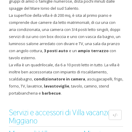
gruppi di amici o famiglie numerose, dista pochi minuti dalle
spiagge del Mare Ionio del sud Salento.
La superficie della villa è di 200 mq, è sita al primo piano e
comprende due camere da letto matrimoniali, di cui una con
aria condizionata, una camera con 3/4 posti letto singoli, doppi
servizi di cui uno con box doccia e uno con vasca da bagno, un
luminoso salone arredato con divani e TV, una sala da pranzo
con angolo cottura,
3 posti auto
e un
ampio terrazzo
con
tavolo esterno.
La villa è un quadrilocale, da 6 a 10 posti letto in tutto. La villa è
inoltre ben accessoriata con impianto di riscaldamento,
scaldabagno,
condizionatore in camera
, asciugacapelli, frigo,
forno, TV, lavatrice,
lavastoviglie
, tavolo, camino, stend
portabiancheria e
barbecue
.
Servizi e accessori di Villa vacanze a
+/-
Miggiano