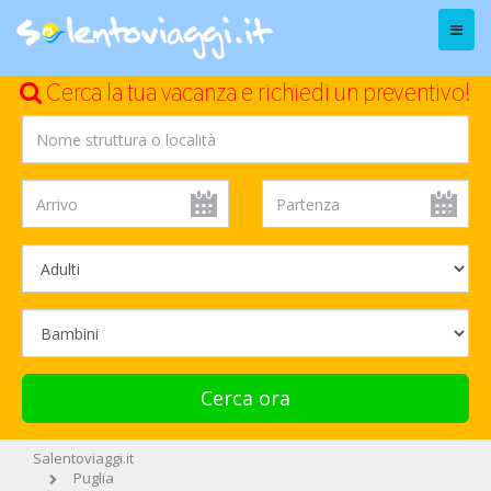
Menu
Cerca la tua vacanza e richiedi un preventivo!
Cerca ora
Salentoviaggi.it
Puglia