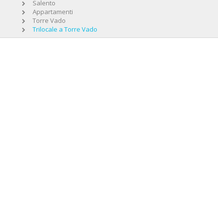
Salento
Appartamenti
Torre Vado
Trilocale a Torre Vado