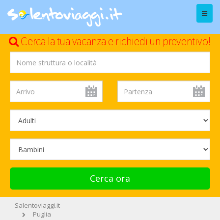
Menu
Cerca la tua vacanza e richiedi un preventivo!
Cerca ora
Salentoviaggi.it
Puglia