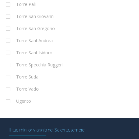
Torre Pali
Torre San Giovanni
Torre San Gregorio
Torre Sant'Andrea
Torre Sant'Isidoro
Torre Specchia Ruggeri
Torre Suda
Torre Vado
Ugento
Il tuo miglior viaggio nel Salento, sempre!