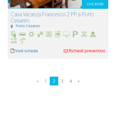
Cod. BO68
Casa Vacanza Francesco 2 PP a Porto
Cesareo
Porto Cesareo
Vedi scheda
Richiedi preventivo
«
1
2
3
4
»