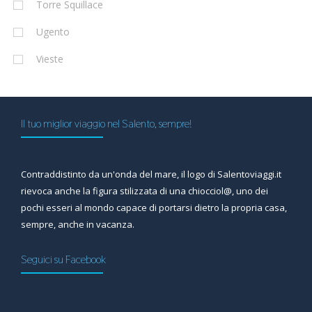
Torre Squillace
Ugento
Vieste
Il tuo miglior viaggio nel Salento, sempre!
Contraddistinto da un'onda del mare, il logo di Salentoviaggi.it
rievoca anche la figura stilizzata di una chiocciol@, uno dei
pochi esseri al mondo capace di portarsi dietro la propria casa,
sempre, anche in vacanza.
Seguici su Facebook