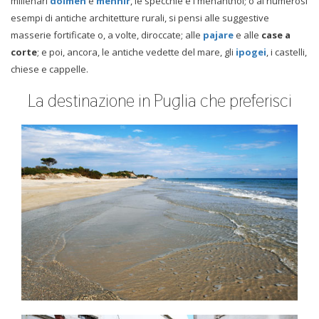
millenari
dolmen
e
menhir
, le specchie e i menanthol; o ai numerosi
esempi di antiche architetture rurali, si pensi alle suggestive
masserie fortificate o, a volte, diroccate; alle
pajare
e alle
case a
corte
; e poi, ancora, le antiche vedette del mare, gli
ipogei
, i castelli,
chiese e cappelle.
La destinazione in Puglia che preferisci