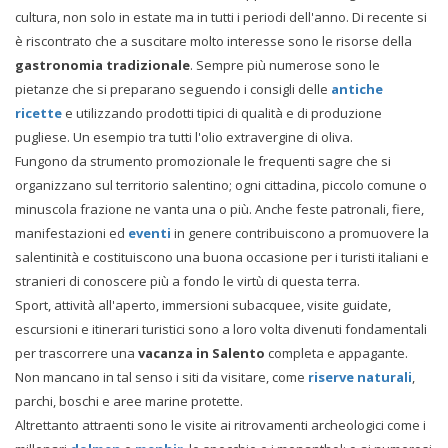
cultura, non solo in estate ma in tutti i periodi dell'anno. Di recente si
è riscontrato che a suscitare molto interesse sono le risorse della
gastronomia tradizionale
. Sempre più numerose sono le
pietanze che si preparano seguendo i consigli delle
antiche
ricette
e utilizzando prodotti tipici di qualità e di produzione
pugliese. Un esempio tra tutti l'olio extravergine di oliva.
Fungono da strumento promozionale le frequenti sagre che si
organizzano sul territorio salentino; ogni cittadina, piccolo comune o
minuscola frazione ne vanta una o più. Anche feste patronali, fiere,
manifestazioni ed
eventi
in genere contribuiscono a promuovere la
salentinità e costituiscono una buona occasione per i turisti italiani e
stranieri di conoscere più a fondo le virtù di questa terra.
Sport, attività all'aperto, immersioni subacquee, visite guidate,
escursioni e itinerari turistici sono a loro volta divenuti fondamentali
per trascorrere una
vacanza in Salento
completa e appagante.
Non mancano in tal senso i siti da visitare, come
riserve naturali
,
parchi, boschi e aree marine protette.
Altrettanto attraenti sono le visite ai ritrovamenti archeologici come i